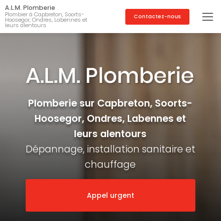
Aller
A.L.M. Plomberie
au
Plombier à Capbreton, Soorts-
Contactez-nous
Hoosegor, Ondres, Labennes et
contenu
leurs alentours
principal
Plomberie sur Capbreton, Soorts-
Hoosegor, Ondres, Labennes et
leurs alentours
Dépannage, installation sanitaire et
chauffage
Appel urgent