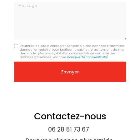
Message
J'autorise ce site à conserver l'ensemble des données transmises
dans ce formulaire pour faciliter le suivi et le traitement de ma
demande.
(Aucune exploitation commerciale ne sera faite des
données conservées. Voir notre
politique de confidentialité
)
Contactez-nous
06 28 51 73 67