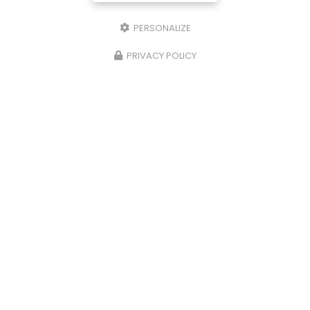
PERSONALIZE
PRIVACY POLICY
01/07/2026
Entretien et maintenance de
climatisation à Capbreton
Découvrez l'expertise d'A.L.M. Plomberie à
CapbretonSituée au cœur de
Capbreton
,
A.L.M.
Plomberie
est votre partenaire de confiance