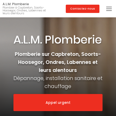
Aller
A.L.M. Plomberie
au
Plombier à Capbreton, Soorts-
Contactez-nous
Hoosegor, Ondres, Labennes et
contenu
leurs alentours
principal
Plomberie sur Capbreton, Soorts-
Hoosegor, Ondres, Labennes et
leurs alentours
Dépannage, installation sanitaire et
chauffage
Appel urgent