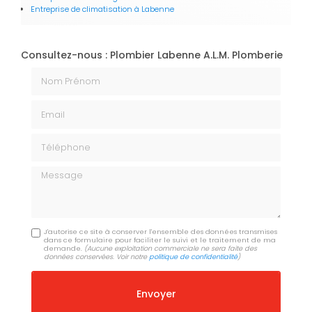
Entreprise de climatisation
à Labenne
Consultez-nous : Plombier Labenne A.L.M. Plomberie
Nom Prénom
Email
Téléphone
Message
J'autorise ce site à conserver l'ensemble des données transmises
dans ce formulaire pour faciliter le suivi et le traitement de ma
demande.
(Aucune exploitation commerciale ne sera faite des
données conservées. Voir notre
politique de confidentialité
)