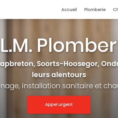
e
Accueil
Plomberie
C
Capbreton, Soorts-Hoosegor, Ondr
leurs alentours
age, installation sanitaire et ch
Appel urgent