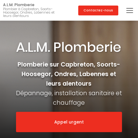
Aller
A.L.M. Plomberie
au
Plombier à Capbreton, Soorts-
Contactez-nous
Hoosegor, Ondres, Labennes et
contenu
leurs alentours
principal
Plomberie sur Capbreton, Soorts-
Hoosegor, Ondres, Labennes et
leurs alentours
Dépannage, installation sanitaire et
chauffage
Appel urgent