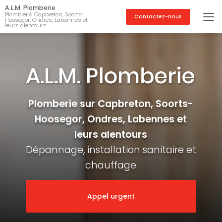
Aller
A.L.M. Plomberie
au
Plombier à Capbreton, Soorts-
Contactez-nous
Hoosegor, Ondres, Labennes et
contenu
leurs alentours
principal
Plomberie sur Capbreton, Soorts-
Hoosegor, Ondres, Labennes et
leurs alentours
Dépannage, installation sanitaire et
chauffage
Appel urgent