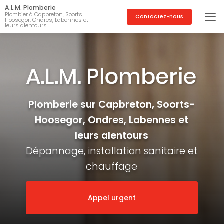
Aller
A.L.M. Plomberie
au
Plombier à Capbreton, Soorts-
Contactez-nous
Hoosegor, Ondres, Labennes et
contenu
leurs alentours
principal
Plomberie sur Capbreton, Soorts-
Hoosegor, Ondres, Labennes et
leurs alentours
Dépannage, installation sanitaire et
chauffage
Appel urgent