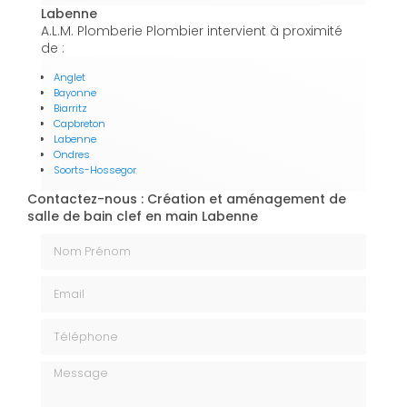
Labenne
A.L.M. Plomberie Plombier intervient à proximité
de :
Anglet
Bayonne
Biarritz
Capbreton
Labenne
Ondres
Soorts-Hossegor
Contactez-nous : Création et aménagement de
salle de bain clef en main Labenne
Nom Prénom
Email
Téléphone
Message