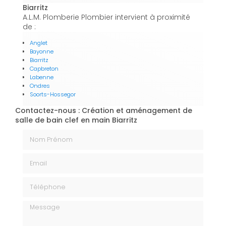
Biarritz
A.L.M. Plomberie Plombier intervient à proximité
de :
Anglet
Bayonne
Biarritz
Capbreton
Labenne
Ondres
Soorts-Hossegor
Contactez-nous : Création et aménagement de
salle de bain clef en main Biarritz
Nom Prénom
Email
Téléphone
Message