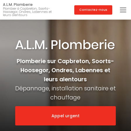
Aller
A.L.M. Plomberie
au
Plombier à Capbreton, Soorts-
Contactez-nous
Hoosegor, Ondres, Labennes et
contenu
leurs alentours
principal
Plomberie sur Capbreton, Soorts-
Hoosegor, Ondres, Labennes et
leurs alentours
Dépannage, installation sanitaire et
chauffage
Appel urgent