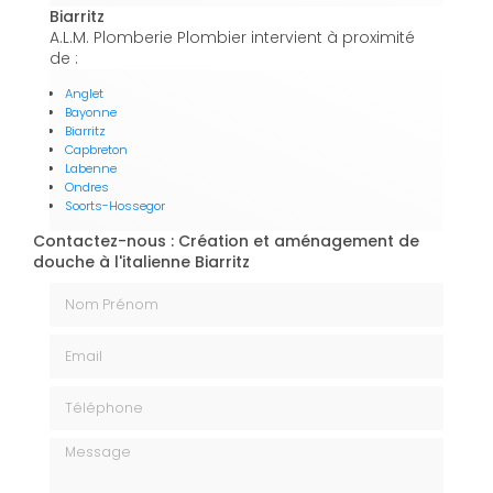
Biarritz
A.L.M. Plomberie Plombier intervient à proximité
de :
Anglet
Bayonne
Biarritz
Capbreton
Labenne
Ondres
Soorts-Hossegor
Contactez-nous : Création et aménagement de
douche à l'italienne Biarritz
Nom Prénom
Email
Téléphone
Message