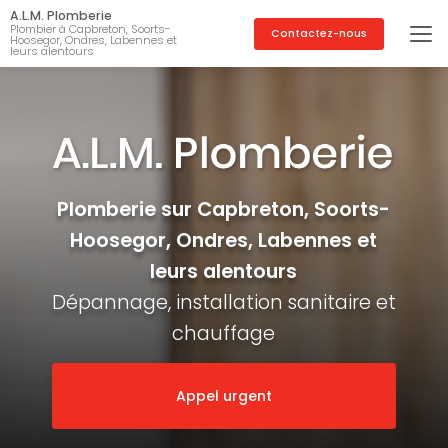
Aller
A.L.M. Plomberie
au
Plombier à Capbreton, Soorts-
Contactez-nous
Hoosegor, Ondres, Labennes et
contenu
leurs alentours
principal
Plomberie sur Capbreton, Soorts-
Hoosegor, Ondres, Labennes et
leurs alentours
Dépannage, installation sanitaire et
chauffage
Appel urgent