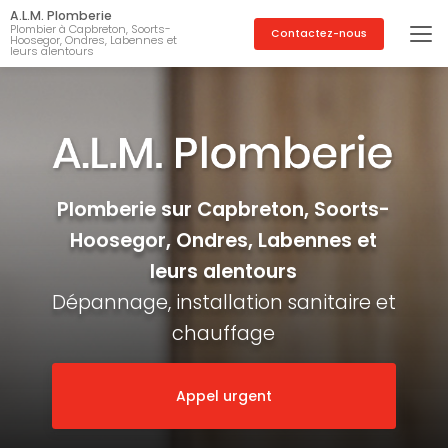
Aller
A.L.M. Plomberie
au
Plombier à Capbreton, Soorts-
Contactez-nous
Hoosegor, Ondres, Labennes et
contenu
leurs alentours
principal
Plomberie sur Capbreton, Soorts-
Hoosegor, Ondres, Labennes et
leurs alentours
Dépannage, installation sanitaire et
chauffage
Appel urgent