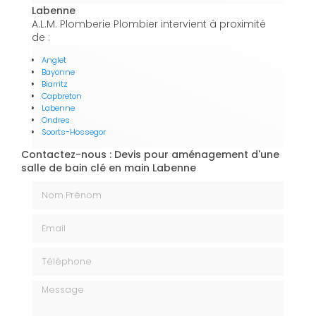
Labenne
A.L.M. Plomberie Plombier intervient à proximité
de :
Anglet
Bayonne
Biarritz
Capbreton
Labenne
Ondres
Soorts-Hossegor
Contactez-nous : Devis pour aménagement d'une
salle de bain clé en main Labenne
Nom Prénom
Email
Téléphone
Message