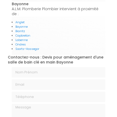
Bayonne
A.L.M. Plomberie Plombier intervient à proximité
de :
Anglet
Bayonne
Biarritz
Capbreton
Labenne
Ondres
Soorts-Hossegor
Contactez-nous : Devis pour aménagement d'une
salle de bain clé en main Bayonne
Nom Prénom
Email
Téléphone
Message