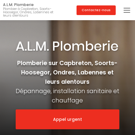
Aller
A.L.M. Plomberie
au
Plombier à Capbreton, Soorts-
Contactez-nous
Hoosegor, Ondres, Labennes et
contenu
leurs alentours
principal
Plomberie sur Capbreton, Soorts-
Hoosegor, Ondres, Labennes et
leurs alentours
Dépannage, installation sanitaire et
chauffage
Appel urgent