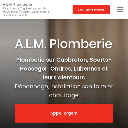
Aller
A.L.M. Plomberie
au
Plombier à Capbreton, Soorts-
Contactez-nous
Hoosegor, Ondres, Labennes et
contenu
leurs alentours
principal
Plomberie sur Capbreton, Soorts-
Hoosegor, Ondres, Labennes et
leurs alentours
Dépannage, installation sanitaire et
chauffage
Appel urgent