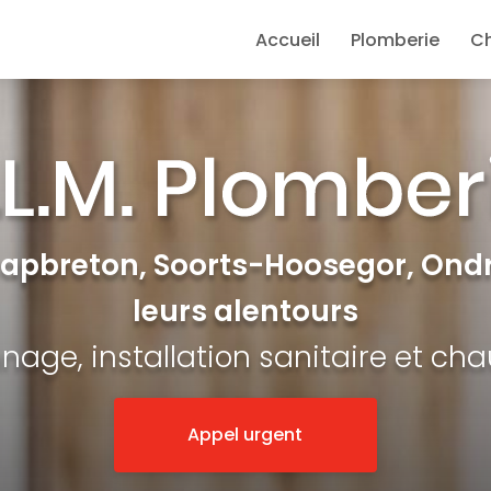
e
Accueil
Plomberie
C
Capbreton, Soorts-Hoosegor, Ondr
leurs alentours
age, installation sanitaire et ch
Appel urgent