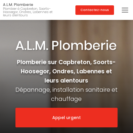
Aller
A.L.M. Plomberie
au
Plombier à Capbreton, Soorts-
Contactez-nous
Hoosegor, Ondres, Labennes et
contenu
leurs alentours
principal
Plomberie sur Capbreton, Soorts-
Hoosegor, Ondres, Labennes et
leurs alentours
Dépannage, installation sanitaire et
chauffage
Appel urgent