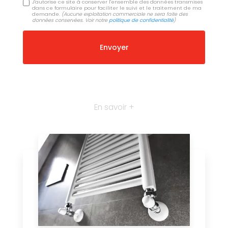
J'autorise ce site à conserver l'ensemble des données transmises
dans ce formulaire pour faciliter le suivi et le traitement de ma
demande.
(Aucune exploitation commerciale ne sera faite des
données conservées. Voir notre
politique de confidentialité
)
En savoir +