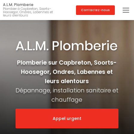
Aller
A.L.M. Plomberie
au
Plombier à Capbreton, Soorts-
Contactez-nous
Hoosegor, Ondres, Labennes et
contenu
leurs alentours
principal
Plomberie sur Capbreton, Soorts-
Hoosegor, Ondres, Labennes et
leurs alentours
Dépannage, installation sanitaire et
chauffage
Appel urgent