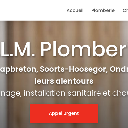
e
Accueil
Plomberie
C
Capbreton, Soorts-Hoosegor, Ondr
leurs alentours
age, installation sanitaire et ch
Appel urgent