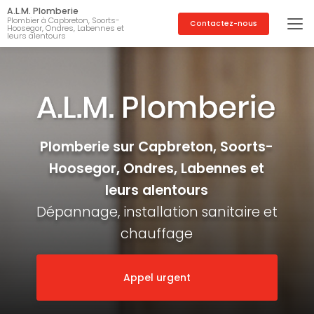
Aller
A.L.M. Plomberie
au
Plombier à Capbreton, Soorts-
Contactez-nous
Hoosegor, Ondres, Labennes et
contenu
leurs alentours
principal
Plomberie sur Capbreton, Soorts-
Hoosegor, Ondres, Labennes et
leurs alentours
Dépannage, installation sanitaire et
chauffage
Appel urgent