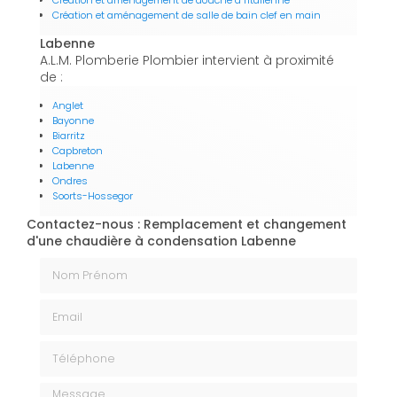
Création et aménagement de douche à l'italienne
Création et aménagement de salle de bain clef en main
Labenne
A.L.M. Plomberie Plombier intervient à proximité
de :
Anglet
Bayonne
Biarritz
Capbreton
Labenne
Ondres
Soorts-Hossegor
Contactez-nous : Remplacement et changement
d'une chaudière à condensation Labenne
Nom Prénom
Email
Téléphone
Message