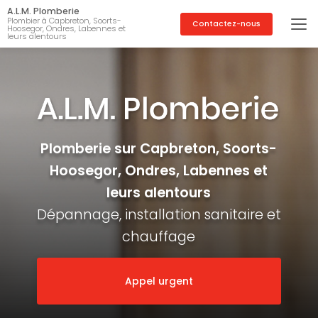
Aller
A.L.M. Plomberie
au
Plombier à Capbreton, Soorts-
Contactez-nous
Hoosegor, Ondres, Labennes et
contenu
leurs alentours
principal
Plomberie sur Capbreton, Soorts-
Hoosegor, Ondres, Labennes et
leurs alentours
Dépannage, installation sanitaire et
chauffage
Appel urgent