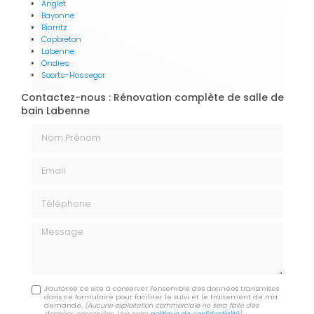
Anglet
Bayonne
Biarritz
Capbreton
Labenne
Ondres
Soorts-Hossegor
Contactez-nous : Rénovation complète de salle de
bain Labenne
Nom Prénom
Email
Téléphone
Message
J'autorise ce site à conserver l'ensemble des données transmises
dans ce formulaire pour faciliter le suivi et le traitement de ma
demande.
(Aucune exploitation commerciale ne sera faite des
données conservées. Voir notre
politique de confidentialité
)