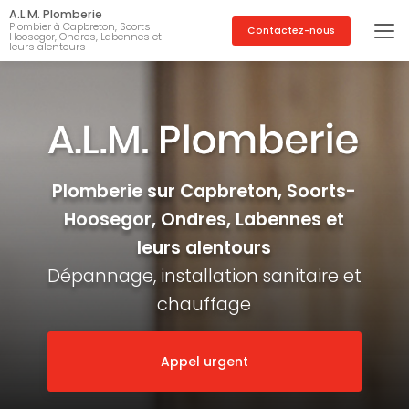
Aller
A.L.M. Plomberie
au
Plombier à Capbreton, Soorts-
Contactez-nous
Hoosegor, Ondres, Labennes et
contenu
leurs alentours
principal
Plomberie sur Capbreton, Soorts-
Hoosegor, Ondres, Labennes et
leurs alentours
Dépannage, installation sanitaire et
chauffage
Appel urgent