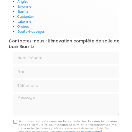
Anglet
Bayonne
Biarritz
Capbreton
Labenne
Ondres
Soorts-Hossegor
Contactez-nous : Rénovation complète de salle de
bain Biarritz
Nom Prénom
Email
Téléphone
Message
J'autorise ce site à conserver l'ensemble des données transmises
dans ce formulaire pour faciliter le suivi et le traitement de ma
demande.
(Aucune exploitation commerciale ne sera faite des
données conservées. Voir notre
politique de confidentialité
)