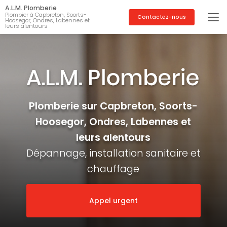
Aller
A.L.M. Plomberie
au
Plombier à Capbreton, Soorts-
Contactez-nous
Hoosegor, Ondres, Labennes et
contenu
leurs alentours
principal
Plomberie sur Capbreton, Soorts-
Hoosegor, Ondres, Labennes et
leurs alentours
Dépannage, installation sanitaire et
chauffage
Appel urgent