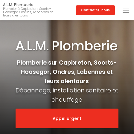
Aller
A.L.M. Plomberie
au
Plombier à Capbreton, Soorts-
Contactez-nous
Hoosegor, Ondres, Labennes et
contenu
leurs alentours
principal
Plomberie sur Capbreton, Soorts-
Hoosegor, Ondres, Labennes et
leurs alentours
Dépannage, installation sanitaire et
chauffage
Appel urgent