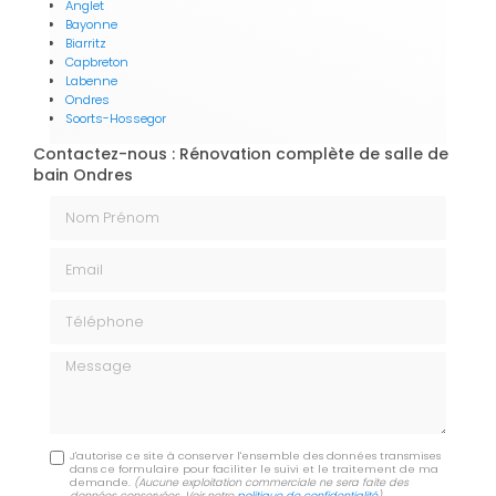
Anglet
Bayonne
Biarritz
Capbreton
Labenne
Ondres
Soorts-Hossegor
Contactez-nous : Rénovation complète de salle de
bain Ondres
Nom Prénom
Email
Téléphone
Message
J'autorise ce site à conserver l'ensemble des données transmises
dans ce formulaire pour faciliter le suivi et le traitement de ma
demande.
(Aucune exploitation commerciale ne sera faite des
données conservées. Voir notre
politique de confidentialité
)