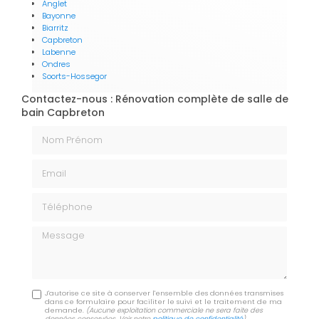
Anglet
Bayonne
Biarritz
Capbreton
Labenne
Ondres
Soorts-Hossegor
Contactez-nous : Rénovation complète de salle de
bain Capbreton
Nom Prénom
Email
Téléphone
Message
J'autorise ce site à conserver l'ensemble des données transmises
dans ce formulaire pour faciliter le suivi et le traitement de ma
demande.
(Aucune exploitation commerciale ne sera faite des
données conservées. Voir notre
politique de confidentialité
)