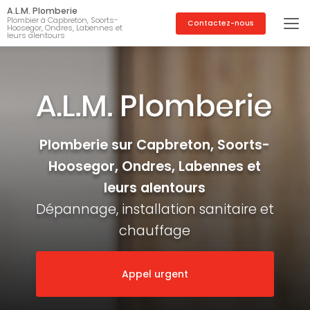
Aller
A.L.M. Plomberie
au
Plombier à Capbreton, Soorts-
Contactez-nous
Hoosegor, Ondres, Labennes et
contenu
leurs alentours
principal
Plomberie sur Capbreton, Soorts-
Hoosegor, Ondres, Labennes et
leurs alentours
Dépannage, installation sanitaire et
chauffage
Appel urgent