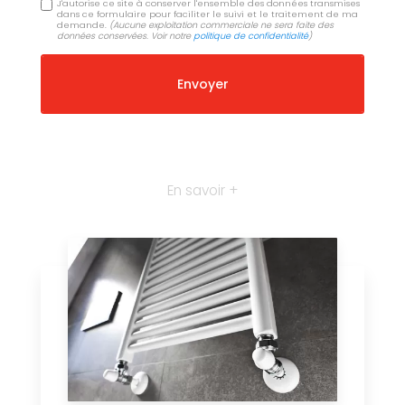
J'autorise ce site à conserver l'ensemble des données transmises
dans ce formulaire pour faciliter le suivi et le traitement de ma
demande.
(Aucune exploitation commerciale ne sera faite des
données conservées. Voir notre
politique de confidentialité
)
En savoir +