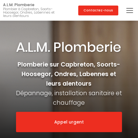
Aller
A.L.M. Plomberie
au
Plombier à Capbreton, Soorts-
Contactez-nous
Hoosegor, Ondres, Labennes et
contenu
leurs alentours
principal
Plomberie sur Capbreton, Soorts-
Hoosegor, Ondres, Labennes et
leurs alentours
Dépannage, installation sanitaire et
chauffage
Appel urgent