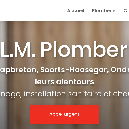
e
Accueil
Plomberie
C
Capbreton, Soorts-Hoosegor, Ondr
leurs alentours
age, installation sanitaire et ch
Appel urgent