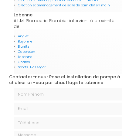
Création et aménagement de douche à l'italienne
Création et aménagement de salle de bain clef en main
Labenne
A.L.M. Plomberie Plombier intervient à proximité
de :
Anglet
Bayonne
Biarritz
Capbreton
Labenne
Ondres
Soorts-Hossegor
Contactez-nous : Pose et installation de pompe à
chaleur air-eau par chauffagiste Labenne
Nom Prénom
Email
Téléphone
Message