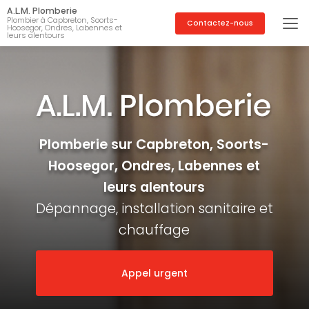
Aller
A.L.M. Plomberie
au
Plombier à Capbreton, Soorts-
Contactez-nous
Hoosegor, Ondres, Labennes et
contenu
leurs alentours
principal
Plomberie sur Capbreton, Soorts-
Hoosegor, Ondres, Labennes et
leurs alentours
Dépannage, installation sanitaire et
chauffage
Appel urgent