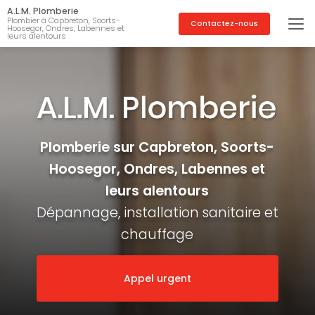
Aller
A.L.M. Plomberie
au
Plombier à Capbreton, Soorts-
Contactez-nous
Hoosegor, Ondres, Labennes et
contenu
leurs alentours
principal
Plomberie sur Capbreton, Soorts-
Hoosegor, Ondres, Labennes et
leurs alentours
Dépannage, installation sanitaire et
chauffage
Appel urgent