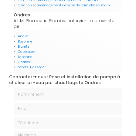
Création et aménagement de douche à l'italienne
Création et aménagement de salle de bain clef en main
Ondres
A.L.M. Plomberie Plombier intervient à proximité
de :
Anglet
Bayonne
Biarritz
Capbreton
Labenne
Ondres
Soorts-Hossegor
Contactez-nous : Pose et installation de pompe à
chaleur air-eau par chauffagiste Ondres
Nom Prénom
Email
Téléphone
Message