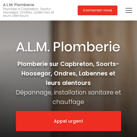
Aller
A.L.M. Plomberie
au
Plombier à Capbreton, Soorts-
Contactez-nous
Hoosegor, Ondres, Labennes et
contenu
leurs alentours
principal
Plomberie sur Capbreton, Soorts-
Hoosegor, Ondres, Labennes et
leurs alentours
Dépannage, installation sanitaire et
chauffage
Appel urgent