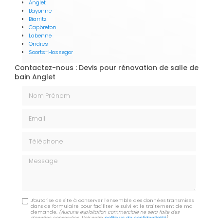
Anglet
Bayonne
Biarritz
Capbreton
Labenne
Ondres
Soorts-Hossegor
Contactez-nous : Devis pour rénovation de salle de
bain Anglet
Nom Prénom
Email
Téléphone
Message
J'autorise ce site à conserver l'ensemble des données transmises
dans ce formulaire pour faciliter le suivi et le traitement de ma
demande.
(Aucune exploitation commerciale ne sera faite des
données conservées. Voir notre
politique de confidentialité
)