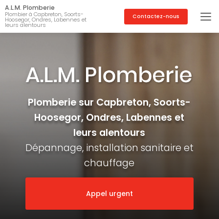
Aller
A.L.M. Plomberie
au
Plombier à Capbreton, Soorts-
Contactez-nous
Hoosegor, Ondres, Labennes et
contenu
leurs alentours
principal
Plomberie sur Capbreton, Soorts-
Hoosegor, Ondres, Labennes et
leurs alentours
Dépannage, installation sanitaire et
chauffage
Appel urgent