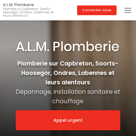
Aller
A.L.M. Plomberie
au
Plombier à Capbreton, Soorts-
Contactez-nous
Hoosegor, Ondres, Labennes et
contenu
leurs alentours
principal
Plomberie sur Capbreton, Soorts-
Hoosegor, Ondres, Labennes et
leurs alentours
Dépannage, installation sanitaire et
chauffage
Appel urgent