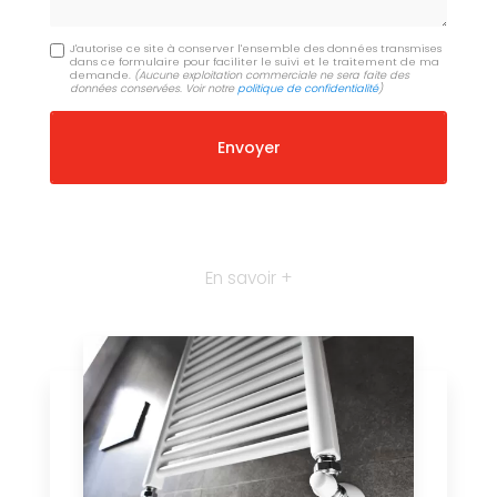
J'autorise ce site à conserver l'ensemble des données transmises
dans ce formulaire pour faciliter le suivi et le traitement de ma
demande.
(Aucune exploitation commerciale ne sera faite des
données conservées. Voir notre
politique de confidentialité
)
En savoir +