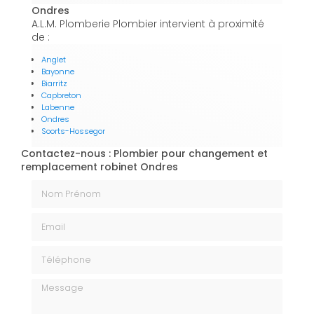
Ondres
A.L.M. Plomberie Plombier intervient à proximité
de :
Anglet
Bayonne
Biarritz
Capbreton
Labenne
Ondres
Soorts-Hossegor
Contactez-nous : Plombier pour changement et
remplacement robinet Ondres
Nom Prénom
Email
Téléphone
Message