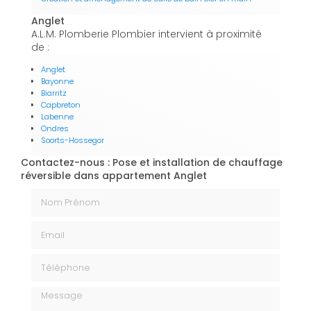
Anglet
A.L.M. Plomberie Plombier intervient à proximité
de :
Anglet
Bayonne
Biarritz
Capbreton
Labenne
Ondres
Soorts-Hossegor
Contactez-nous : Pose et installation de chauffage
réversible dans appartement Anglet
Nom Prénom
Email
Téléphone
Message