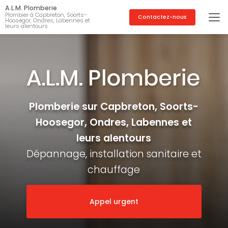
Aller
A.L.M. Plomberie
au
Plombier à Capbreton, Soorts-
Contactez-nous
Hoosegor, Ondres, Labennes et
contenu
leurs alentours
principal
Plomberie sur Capbreton, Soorts-
Hoosegor, Ondres, Labennes et
leurs alentours
Dépannage, installation sanitaire et
chauffage
Appel urgent