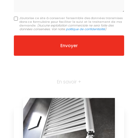
J'autorise ce site à conserver l'ensemble des données transmises
dans ce formulaire pour faciliter le suivi et le traitement de ma
demande.
(Aucune exploitation commerciale ne sera faite des
données conservées. Voir notre
politique de confidentialité
)
En savoir +