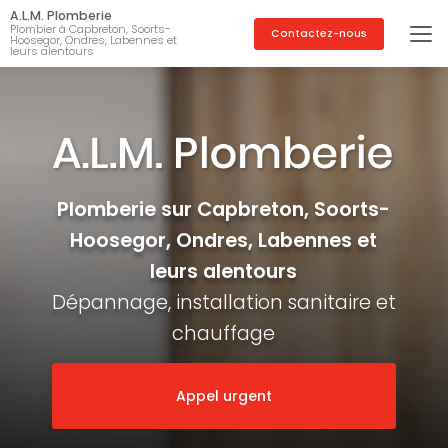
Aller
A.L.M. Plomberie
au
Plombier à Capbreton, Soorts-
Contactez-nous
Hoosegor, Ondres, Labennes et
contenu
leurs alentours
principal
Plomberie sur Capbreton, Soorts-
Hoosegor, Ondres, Labennes et
leurs alentours
Dépannage, installation sanitaire et
chauffage
Appel urgent