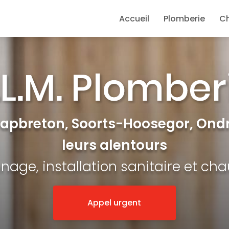
e
Accueil
Plomberie
C
Capbreton, Soorts-Hoosegor, Ondr
leurs alentours
age, installation sanitaire et ch
Appel urgent