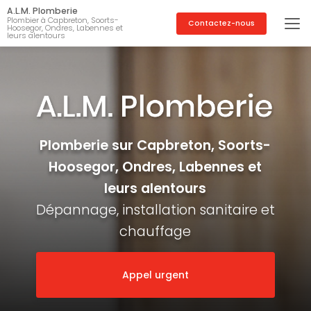
Aller
A.L.M. Plomberie
au
Plombier à Capbreton, Soorts-
Contactez-nous
Hoosegor, Ondres, Labennes et
contenu
leurs alentours
principal
Plomberie sur Capbreton, Soorts-
Hoosegor, Ondres, Labennes et
leurs alentours
Dépannage, installation sanitaire et
chauffage
Appel urgent