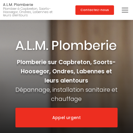
Aller
A.L.M. Plomberie
au
Plombier à Capbreton, Soorts-
Contactez-nous
Hoosegor, Ondres, Labennes et
contenu
leurs alentours
principal
Plomberie sur Capbreton, Soorts-
Hoosegor, Ondres, Labennes et
leurs alentours
Dépannage, installation sanitaire et
chauffage
Appel urgent