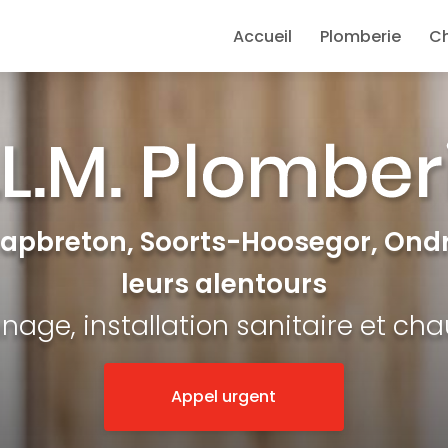
e
Accueil
Plomberie
C
Capbreton, Soorts-Hoosegor, Ondr
leurs alentours
age, installation sanitaire et ch
Appel urgent