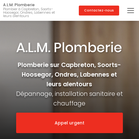
Aller
A.L.M. Plomberie
au
Plombier à Capbreton, Soorts-
Contactez-nous
Hoosegor, Ondres, Labennes et
contenu
leurs alentours
principal
Plomberie sur Capbreton, Soorts-
Hoosegor, Ondres, Labennes et
leurs alentours
Dépannage, installation sanitaire et
chauffage
Appel urgent