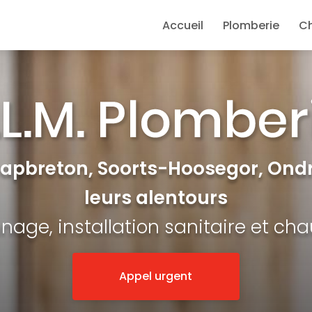
e
Accueil
Plomberie
C
Capbreton, Soorts-Hoosegor, Ondr
leurs alentours
age, installation sanitaire et ch
Appel urgent