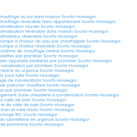
e chauffage au sol dans maison Soorts-Hossegor
e chauffage réversible dans appartement Soorts-Hossegor
 climatisation murale Soorts-Hossegor
 climatisation réversible dans maison Soorts-Hossegor
 climatiseur réversible Soorts-Hossegor
e pompe à chaleur air-eau par chauffagiste Soorts-Hossegor
e pompe à chaleur réversible Soorts-Hossegor
e système de chauffage central Soorts-Hossegor
 toilettes par plombier Soorts-Hossegor
des appareils sanitaires par plombier Soorts-Hossegor
 canalisation par plombier Soorts-Hossegor
omberie en urgence Soorts-Hossegor
ier pour fuite Soorts-Hossegor
age de canalisations Soorts-Hossegor
on de plancher chauffant Soorts-Hossegor
d'eau par plombier Soorts-Hossegor
gement d'une chaudière à condensation Soorts-Hossegor
e salle de bain Soorts-Hossegor
ie de salle de bain Soorts-Hossegor
 bain et salle d'eau Soorts-Hossegor
bouchage WC Soorts-Hossegor
de robinetterie en urgence Soorts-Hossegor
e de plomberie Soorts-Hossegor