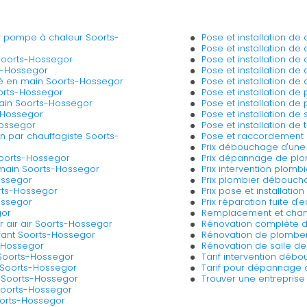
 pompe à chaleur Soorts-
Pose et installation d
Pose et installation d
 Soorts-Hossegor
Pose et installation de
ts-Hossegor
Pose et installation de
lé en main Soorts-Hossegor
Pose et installation de
orts-Hossegor
Pose et installation d
ain Soorts-Hossegor
Pose et installation d
-Hossegor
Pose et installation d
Hossegor
Pose et installation de
n par chauffagiste Soorts-
Pose et raccordement 
Prix débouchage d'une
 Soorts-Hossegor
Prix dépannage de pl
 main Soorts-Hossegor
Prix intervention plomb
ossegor
Prix plombier débouch
rts-Hossegor
Prix pose et installati
ossegor
Prix réparation fuite 
gor
Remplacement et chan
 air air Soorts-Hossegor
Rénovation complète d
ffant Soorts-Hossegor
Rénovation de plomber
s-Hossegor
Rénovation de salle de
r Soorts-Hossegor
Tarif intervention dé
 Soorts-Hossegor
Tarif pour dépannage 
 Soorts-Hossegor
Trouver une entrepris
 Soorts-Hossegor
Soorts-Hossegor