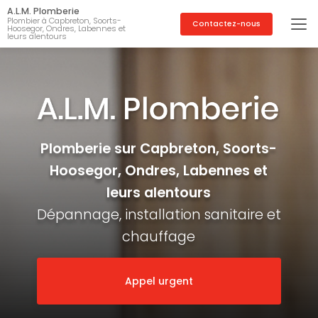
Aller
A.L.M. Plomberie
au
Plombier à Capbreton, Soorts-
Contactez-nous
Hoosegor, Ondres, Labennes et
contenu
leurs alentours
principal
Plomberie sur Capbreton, Soorts-
Hoosegor, Ondres, Labennes et
leurs alentours
Dépannage, installation sanitaire et
chauffage
Appel urgent