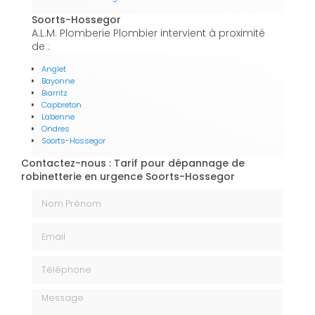
Soorts-Hossegor
A.L.M. Plomberie Plombier intervient à proximité
de :
Anglet
Bayonne
Biarritz
Capbreton
Labenne
Ondres
Soorts-Hossegor
Contactez-nous : Tarif pour dépannage de
robinetterie en urgence Soorts-Hossegor
Nom Prénom
Email
Téléphone
Message