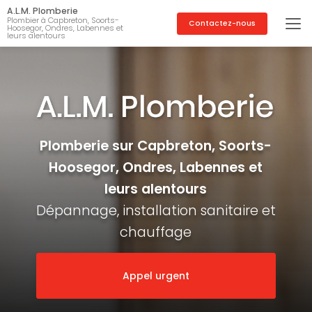
Aller
A.L.M. Plomberie
au
Plombier à Capbreton, Soorts-
Contactez-nous
Hoosegor, Ondres, Labennes et
contenu
leurs alentours
principal
Plomberie sur Capbreton, Soorts-
Hoosegor, Ondres, Labennes et
leurs alentours
Dépannage, installation sanitaire et
chauffage
Appel urgent