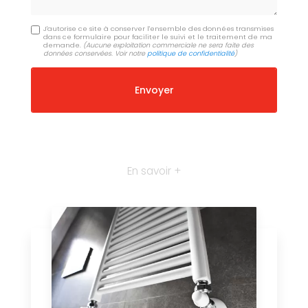
J'autorise ce site à conserver l'ensemble des données transmises
dans ce formulaire pour faciliter le suivi et le traitement de ma
demande.
(Aucune exploitation commerciale ne sera faite des
données conservées. Voir notre
politique de confidentialité
)
En savoir +