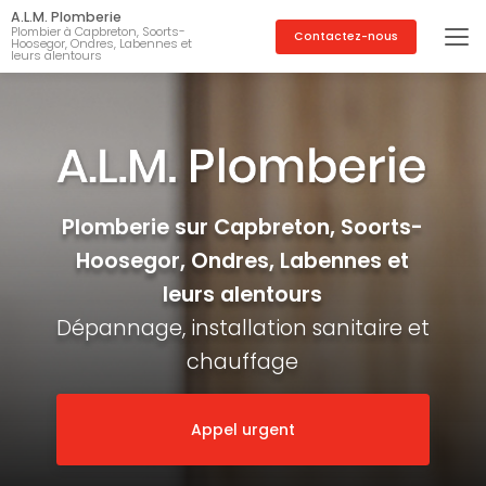
Aller
A.L.M. Plomberie
au
Plombier à Capbreton, Soorts-
Contactez-nous
Hoosegor, Ondres, Labennes et
contenu
leurs alentours
principal
Plomberie sur Capbreton, Soorts-
Hoosegor, Ondres, Labennes et
leurs alentours
Dépannage, installation sanitaire et
chauffage
Appel urgent