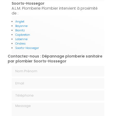
Soorts-Hossegor
A.L.M. Plomberie Plombier intervient à proximité
de :
Anglet
Bayonne
Biarritz
Capbreton
Labenne
Ondres
Soorts-Hossegor
Contactez-nous : Dépannage plomberie sanitaire
par plombier Soorts-Hossegor
Nom Prénom
Email
Téléphone
Message