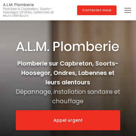
Aller
A.L.M. Plomberie
au
Plombier à Capbreton, Soorts-
Contactez-nous
Hoosegor, Ondres, Labennes et
contenu
leurs alentours
principal
Plomberie sur Capbreton, Soorts-
Hoosegor, Ondres, Labennes et
leurs alentours
Dépannage, installation sanitaire et
chauffage
Appel urgent