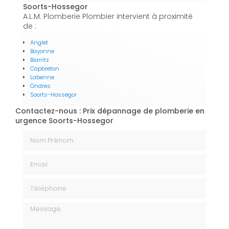
Soorts-Hossegor
A.L.M. Plomberie Plombier intervient à proximité
de :
Anglet
Bayonne
Biarritz
Capbreton
Labenne
Ondres
Soorts-Hossegor
Contactez-nous : Prix dépannage de plomberie en
urgence Soorts-Hossegor
Nom Prénom
Email
Téléphone
Message