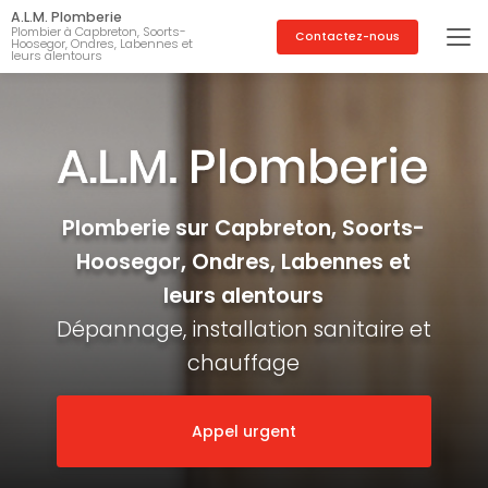
Aller
A.L.M. Plomberie
au
Plombier à Capbreton, Soorts-
Contactez-nous
Hoosegor, Ondres, Labennes et
contenu
leurs alentours
principal
Plomberie sur Capbreton, Soorts-
Hoosegor, Ondres, Labennes et
leurs alentours
Dépannage, installation sanitaire et
chauffage
Appel urgent