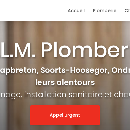
e
Accueil
Plomberie
C
Capbreton, Soorts-Hoosegor, Ondr
leurs alentours
age, installation sanitaire et ch
Appel urgent