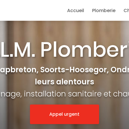
e
Accueil
Plomberie
C
Capbreton, Soorts-Hoosegor, Ondr
leurs alentours
age, installation sanitaire et ch
Appel urgent