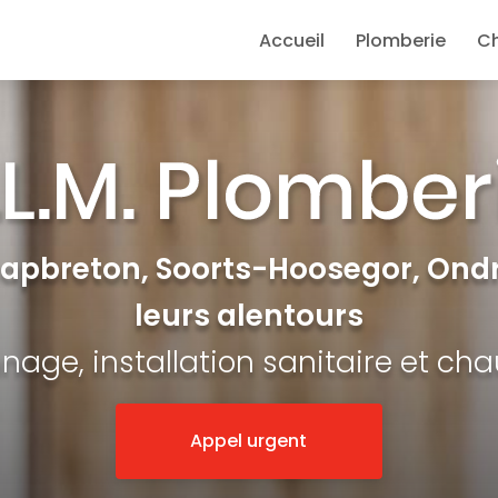
e
Accueil
Plomberie
C
Capbreton, Soorts-Hoosegor, Ondr
leurs alentours
age, installation sanitaire et ch
Appel urgent