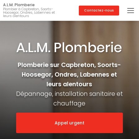
Aller
A.L.M. Plomberie
au
Plombier à Capbreton, Soorts-
Contactez-nous
Hoosegor, Ondres, Labennes et
contenu
leurs alentours
principal
Plomberie sur Capbreton, Soorts-
Hoosegor, Ondres, Labennes et
leurs alentours
Dépannage, installation sanitaire et
chauffage
Appel urgent