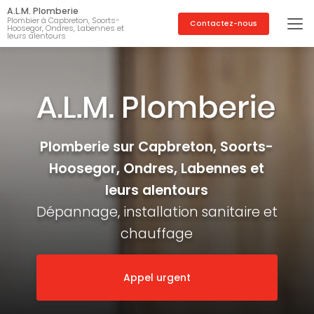
Aller
A.L.M. Plomberie
au
Plombier à Capbreton, Soorts-
Contactez-nous
Hoosegor, Ondres, Labennes et
contenu
leurs alentours
principal
Plomberie sur Capbreton, Soorts-
Hoosegor, Ondres, Labennes et
leurs alentours
Dépannage, installation sanitaire et
chauffage
Appel urgent