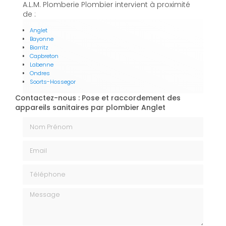
A.L.M. Plomberie Plombier intervient à proximité
de :
Anglet
Bayonne
Biarritz
Capbreton
Labenne
Ondres
Soorts-Hossegor
Contactez-nous : Pose et raccordement des
appareils sanitaires par plombier Anglet
Nom Prénom
Email
Téléphone
Message