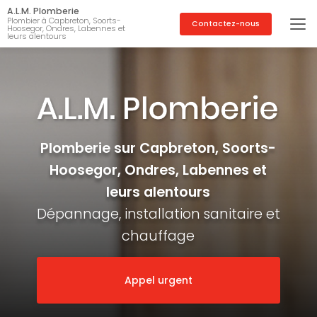
Aller
A.L.M. Plomberie
au
Plombier à Capbreton, Soorts-
Contactez-nous
Hoosegor, Ondres, Labennes et
contenu
leurs alentours
principal
Plomberie sur Capbreton, Soorts-
Hoosegor, Ondres, Labennes et
leurs alentours
Dépannage, installation sanitaire et
chauffage
Appel urgent