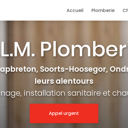
e
Accueil
Plomberie
C
Capbreton, Soorts-Hoosegor, Ondr
leurs alentours
age, installation sanitaire et ch
Appel urgent