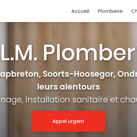
e
Accueil
Plomberie
C
Capbreton, Soorts-Hoosegor, Ondr
leurs alentours
age, installation sanitaire et ch
Appel urgent