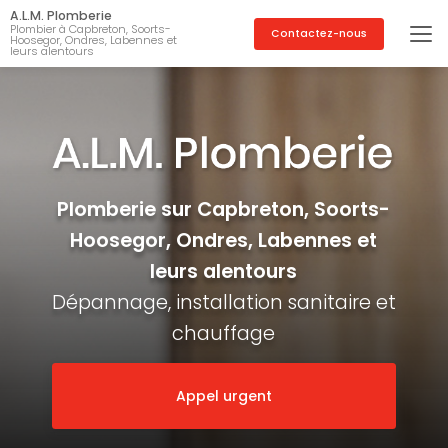
Aller
A.L.M. Plomberie
au
Plombier à Capbreton, Soorts-
Contactez-nous
Hoosegor, Ondres, Labennes et
contenu
leurs alentours
principal
Plomberie sur Capbreton, Soorts-
Hoosegor, Ondres, Labennes et
leurs alentours
Dépannage, installation sanitaire et
chauffage
Appel urgent